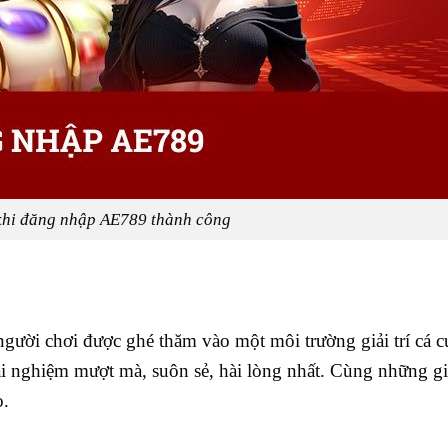
khi đăng nhập AE789 thành công
 người chơi được ghé thăm vào một môi trường giải trí cá 
i nghiệm mượt mà, suôn sẻ, hài lòng nhất. Cùng những g
o.