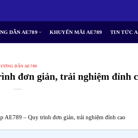
NG DẪN AE789
KHUYẾN MÃI AE789
TIN TỨC A
ƯỚNG DẪN AE789
nh đơn giản, trải nghiệm đỉnh 
p AE789 – Quy trình đơn giản, trải nghiệm đỉnh cao