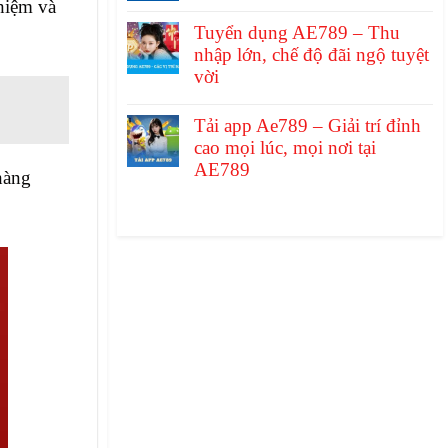
hiệm và
Tuyển dụng AE789 – Thu
nhập lớn, chế độ đãi ngộ tuyệt
vời
Tải app Ae789 – Giải trí đỉnh
cao mọi lúc, mọi nơi tại
AE789
hàng