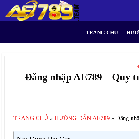
Skip
to
content
TRANG CHỦ
HƯỚ
H
Đăng nhập AE789 – Quy trì
TRANG CHỦ
»
HƯỚNG DẪN AE789
»
Đăng nhậ
Nội Dung Bài Viết