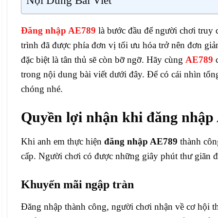
Đăng nhập AE789
là bước đầu để người chơi truy c
trình đã được phía đơn vị tối ưu hóa trở nên đơn gi
đặc biệt là tân thủ sẽ còn bỡ ngỡ. Hãy cùng
AE789
c
trong nội dung bài viết dưới đây. Để có cái nhìn tổ
chóng nhé.
Quyền lợi nhận khi đăng nhập
Khi anh em thực hiện
đăng nhập AE789
thành công
cấp. Người chơi có được những giây phút thư giãn đ
Khuyến mãi ngập tràn
Đăng nhập thành công, người chơi nhận về cơ hội th