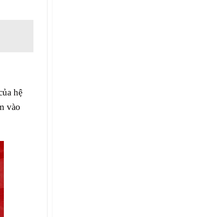
của hệ
ấm vào