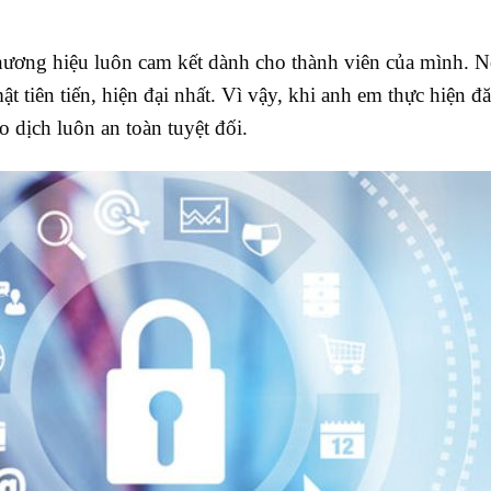
hương hiệu luôn cam kết dành cho thành viên của mình. 
t tiên tiến, hiện đại nhất. Vì vậy, khi anh em thực hiện 
o dịch luôn an toàn tuyệt đối.