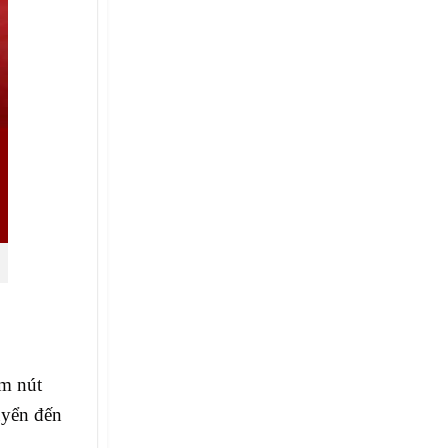
ấm nút
uyển đến