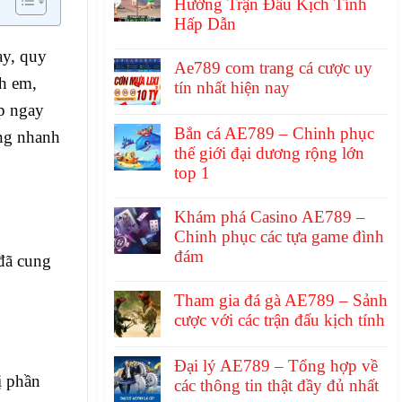
Hưởng Trận Đấu Kịch Tính
Hấp Dẫn
ay, quy
Ae789 com trang cá cược uy
nh em,
tín nhất hiện nay
ập ngay
Bắn cá AE789 – Chinh phục
ông nhanh
thế giới đại dương rộng lớn
top 1
Khám phá Casino AE789 –
Chinh phục các tựa game đình
đám
 đã cung
Tham gia đá gà AE789 – Sảnh
cược với các trận đấu kịch tính
Đại lý AE789 – Tổng hợp về
ị phần
các thông tin thật đầy đủ nhất