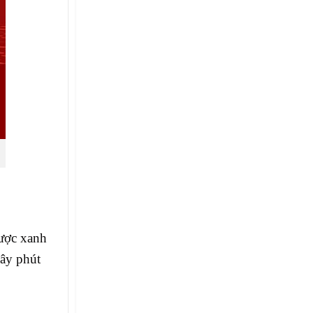
cược xanh
iây phút