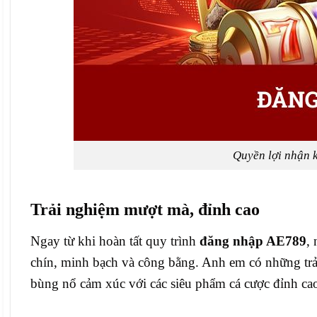
Quyền lợi nhận 
Trải nghiệm mượt mà, đỉnh cao
Ngay từ khi hoàn tất quy trình
đăng nhập AE789
,
chín, minh bạch và công bằng. Anh em có những trả
bùng nổ cảm xúc với các siêu phẩm cá cược đỉnh ca