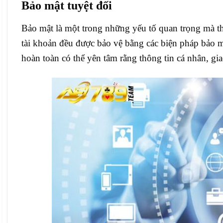
Bảo mật tuyệt đối
Bảo mật là một trong những yếu tố quan trọng mà t
tài khoản đều được bảo vệ bằng các biện pháp bảo mậ
hoàn toàn có thể yên tâm rằng thông tin cá nhân, gia