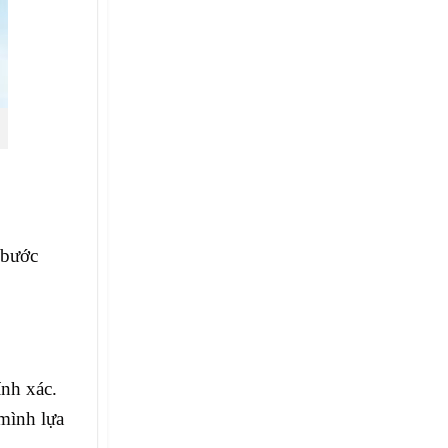
 bước
ính xác.
 mình lựa