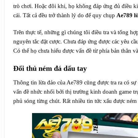
trò chơi. Hoặc đôi khi, họ không đáp ứng đủ điều k
cái. Tất cả đều trở thành lý do để quy chụp
Ae789 l
Trên thực tế, những gì chúng tôi điều tra và tổng 
nguyên tắc đặt cược. Chưa đáp ứng được các yêu cầ
Có thể họ chưa hiểu được vấn đề từ phía bản thân và 
Đối thủ ném đá dấu tay
Thông tin lừa đảo của Ae789 cũng được tra ra có sự
vấn đề nhức nhối bởi thị trường kinh doanh game trực 
phủ sóng từng chút. Rất nhiều tin tức xấu được ném 