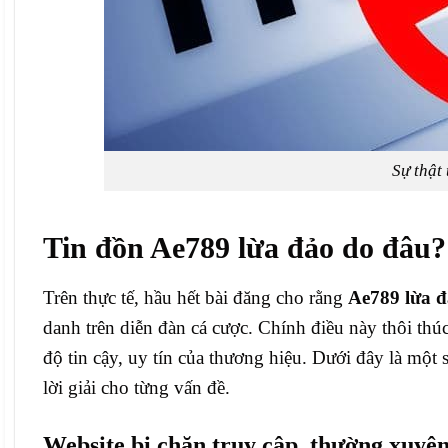
Sự thật
Tin đồn Ae789 lừa đảo do đâu?
Trên thực tế, hầu hết bài đăng cho rằng
Ae789 lừa 
danh trên diễn đàn cá cược. Chính điều này thôi thúc
độ tin cậy, uy tín của thương hiệu. Dưới đây là một
lời giải cho từng vấn đề.
Website bị chặn truy cập, thường xuyên