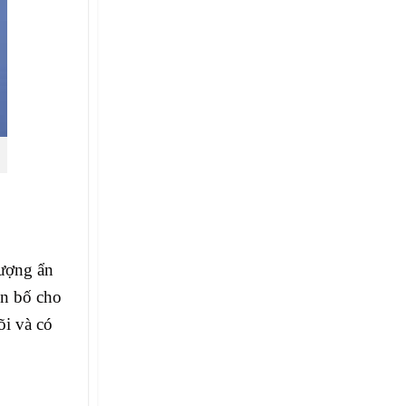
tượng ẩn
ên bố cho
õi và có