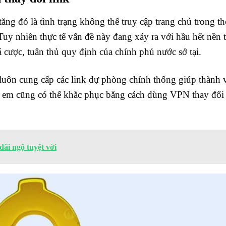
tăng đó là tình trạng không thể truy cập trang chủ trong th
Tuy nhiên thực tế vấn đề này đang xảy ra với hầu hết nền 
á cược, tuân thủ quy định của chính phủ nước sở tại.
luôn cung cấp các link dự phòng chính thống giúp thành 
h em cũng có thể khắc phục bằng cách dùng VPN thay đổi 
ãi ngộ tuyệt vời