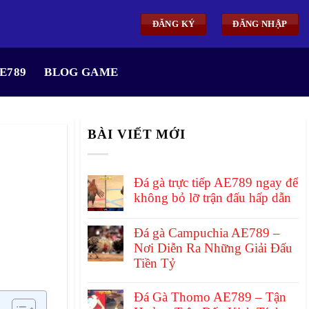
ĐĂNG KÝ
ĐĂNG NHẬP
E789
BLOG GAME
BÀI VIẾT MỚI
Đá gà trực tiếp AE789 ngay để
không bỏ lỡ trận đấu hấp dẫn
Đá gà Campuchia AE789 –
Nơi Diễn Ra Những Giải Đấu
Tiền Tỷ
Đá Gà Thomo AE789 – Tận