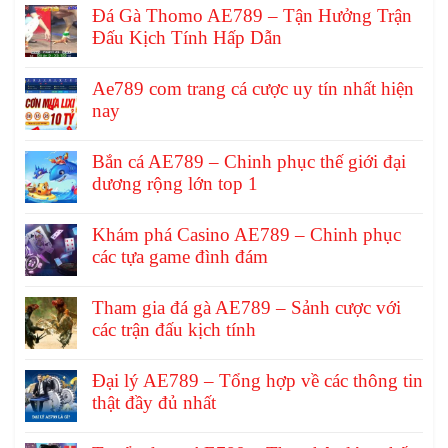
Đá Gà Thomo AE789 – Tận Hưởng Trận
Đấu Kịch Tính Hấp Dẫn
Ae789 com trang cá cược uy tín nhất hiện
nay
Bắn cá AE789 – Chinh phục thế giới đại
dương rộng lớn top 1
Khám phá Casino AE789 – Chinh phục
các tựa game đình đám
Tham gia đá gà AE789 – Sảnh cược với
các trận đấu kịch tính
Đại lý AE789 – Tổng hợp về các thông tin
thật đầy đủ nhất