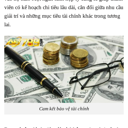
viên có kế hoạch chi tiêu lâu dài, cân đối giữa nhu cầu
giải trí và những mục tiêu tài chính khác trong tương
lai.
Cam kết bảo vệ tài chính