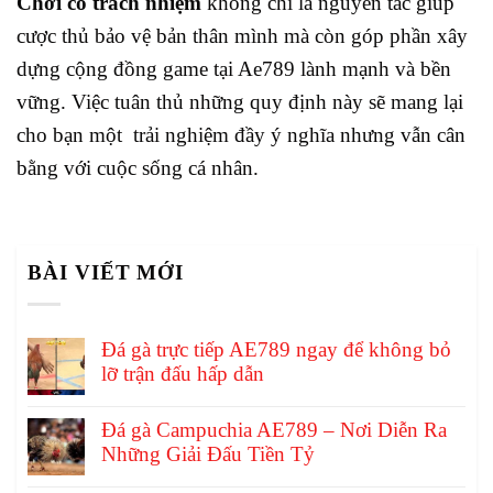
Chơi có trách nhiệm
không chỉ là nguyên tắc giúp
cược thủ bảo vệ bản thân mình mà còn góp phần xây
dựng cộng đồng game tại Ae789 lành mạnh và bền
vững. Việc tuân thủ những quy định này sẽ mang lại
cho bạn một trải nghiệm đầy ý nghĩa nhưng vẫn cân
bằng với cuộc sống cá nhân.
BÀI VIẾT MỚI
Đá gà trực tiếp AE789 ngay để không bỏ
lỡ trận đấu hấp dẫn
Đá gà Campuchia AE789 – Nơi Diễn Ra
Những Giải Đấu Tiền Tỷ