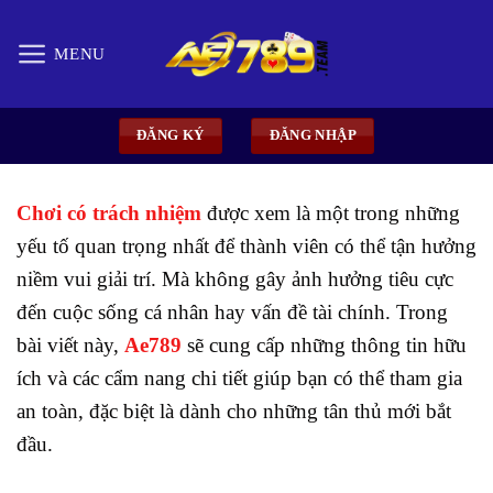
Skip
to
MENU
content
ĐĂNG KÝ
ĐĂNG NHẬP
Chơi có trách nhiệm
được xem là một trong những
yếu tố quan trọng nhất để thành viên có thể tận hưởng
niềm vui giải trí. Mà không gây ảnh hưởng tiêu cực
đến cuộc sống cá nhân hay vấn đề tài chính. Trong
bài viết này,
Ae789
sẽ cung cấp những thông tin hữu
ích và các cẩm nang chi tiết giúp bạn có thể tham gia
an toàn, đặc biệt là dành cho những tân thủ mới bắt
đầu.